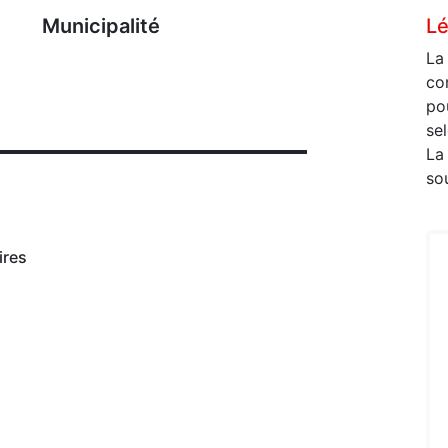
Municipalité
Lé
La
co
po
se
La 
so
ires