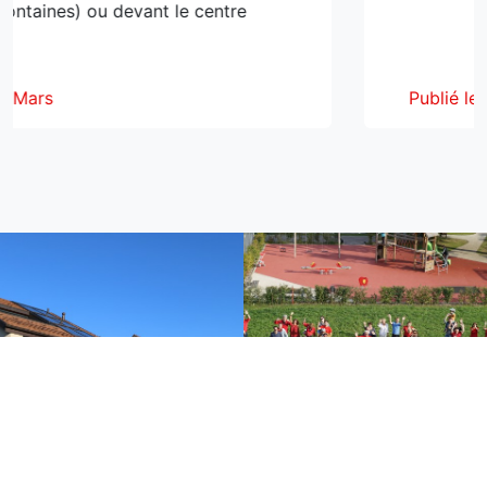
(abris fontaines) ou devant le centre
ial.
é le 17 Mars
Publ