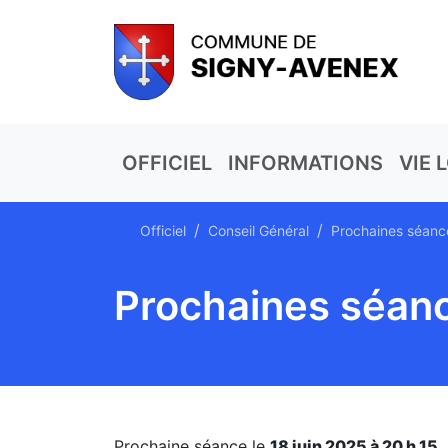
OFFICIEL
INFORMATIONS
VIE 
Officiel
Conseil Général
Prochaines séance
Prochaines séanc
Prochaine séance le
18 juin 2025 à 20 h 15