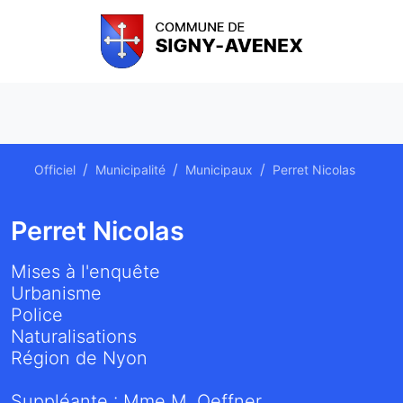
Officiel
Municipalité
Municipaux
Perret Nicolas
Perret Nicolas
Mises à l'enquête
Urbanisme
Police
Naturalisations
Région de Nyon
Suppléante : Mme M. Oeffner