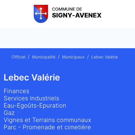
Officiel
Municipalité
Municipaux
Lebec Valérie
Lebec Valérie
Finances
Services Industriels
Eau-Egoûts-Epuration
Gaz
Vignes et Terrains communaux
Parc - Promenade et cimetière